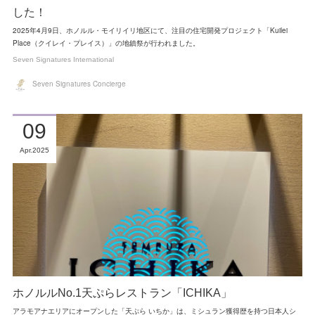
した！
2025年4月9日、ホノルル・モイリイリ地区にて、注目の住宅開発プロジェクト「Kuilei
Place（クイレイ・プレイス）」の地鎮祭が行われました。
Seven Signatures International
Seven Signatures Concierge
09
Apr
2025
ホノルルNo.1天ぷらレストラン「ICHIKA」
アラモアナエリアにオープンした「天ぷら いちか」は、ミシュラン獲得歴を持つ日本人シ