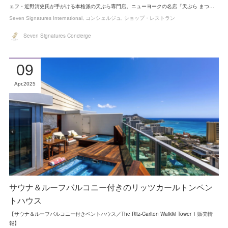
ェフ・近野清史氏が手がける本格派の天ぷら専門店。ニューヨークの名店「天ぷら まつ…
Seven Signatures International
コンシェルジュ
ショップ・レストラン
Seven Signatures Concierge
09
Apr
2025
サウナ＆ルーフバルコニー付きのリッツカールトンペン
トハウス
【サウナ＆ルーフバルコニー付きペントハウス／The Ritz-Carlton Waikiki Tower 1 販売情
報】