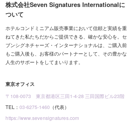
(
2
)
(
1
)
(
4
)
株式会社Seven Signatures Internationalに
(
1
)
ついて
(
1
)
(
3
)
(
2
)
(
3
)
(
4
)
(
1
)
ホテルコンドミニアム販売事業において信頼と実績を重
(
2
)
(
2
)
(
4
)
(
9
)
ねてきた私たちだからご提供できる、確かな安心を。セ
(
1
)
(
3
)
(
3
)
(
2
)
ブンシグネチャーズ・インターナショナルは、ご購入前
もご購入後も、お客様のパートナーとして、その豊かな
(
10
)
(
1
)
(
1
)
人生のサポートをしてまいります。
(
7
)
(
1
)
(
2
)
東京オフィス
(
4
)
(
2
)
〒108-0073 東京都港区三田1-4-28 三田国際ビル23階
(
4
)
TEL：
03-6275-1460
（代表）
(
3
)
https://www.sevensignatures.com