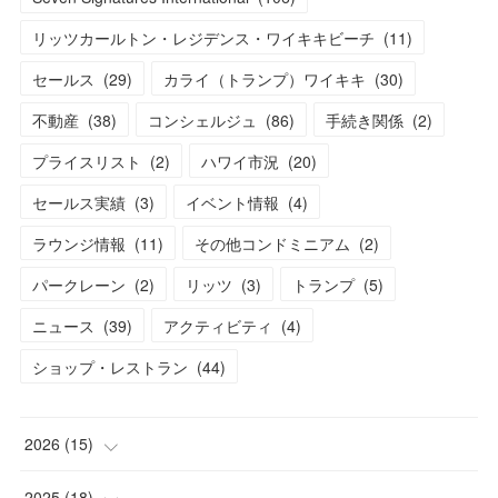
リッツカールトン・レジデンス・ワイキキビーチ
(
11
)
セールス
(
29
)
カライ（トランプ）ワイキキ
(
30
)
不動産
(
38
)
コンシェルジュ
(
86
)
手続き関係
(
2
)
プライスリスト
(
2
)
ハワイ市況
(
20
)
セールス実績
(
3
)
イベント情報
(
4
)
ラウンジ情報
(
11
)
その他コンドミニアム
(
2
)
パークレーン
(
2
)
リッツ
(
3
)
トランプ
(
5
)
ニュース
(
39
)
アクティビティ
(
4
)
ショップ・レストラン
(
44
)
2026
(
15
)
(
1
)
2025
(
18
)