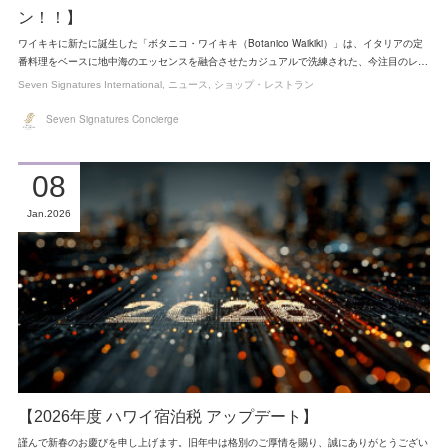
ン！！】
ワイキキに新たに誕生した「ボタニコ・ワイキキ（Botanico Waikiki）」は、イタリアの定
番料理をベースに地中海のエッセンスを融合させたカジュアルで洗練された、今注目のレ…
Seven Signatures International
ニュース
ショップ・レストラン
Seven Signatures Concierge
08
Jan
2026
【2026年度 ハワイ宿泊税 アップデート】
謹んで新春のお慶びを申し上げます。旧年中は格別のご厚情を賜り、誠にありがとうござい