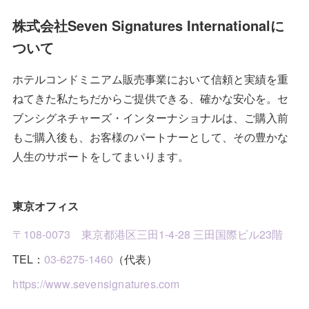
(
2
)
(
2
)
(
1
)
(
3
)
(
2
)
(
1
)
(
4
)
株式会社Seven Signatures Internationalに
(
1
)
ついて
(
1
)
(
3
)
(
2
)
(
3
)
(
4
)
(
1
)
ホテルコンドミニアム販売事業において信頼と実績を重
(
2
)
(
2
)
(
4
)
(
9
)
ねてきた私たちだからご提供できる、確かな安心を。セ
(
1
)
(
3
)
(
3
)
(
2
)
ブンシグネチャーズ・インターナショナルは、ご購入前
もご購入後も、お客様のパートナーとして、その豊かな
(
10
)
(
1
)
(
1
)
人生のサポートをしてまいります。
(
7
)
(
1
)
(
2
)
東京オフィス
(
4
)
(
2
)
〒108-0073 東京都港区三田1-4-28 三田国際ビル23階
(
4
)
TEL：
03-6275-1460
（代表）
(
3
)
https://www.sevensignatures.com