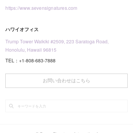
(
3
)
https://www.sevensignatures.com
ハワイオフィス
Trump Tower Waikiki #2509, 223 Saratoga Road,
Honolulu, Hawaii 96815
TEL：+1-808-683-7888
お問い合わせはこちら