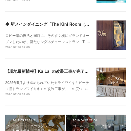
2026.08.07 09:35
◆ 新メインダイニング「The Kini Room（ザ・キニルーム）」のご紹介
ロビー階の復活と同時に、そのすぐ横にグランドオー
プンしたのが、新たなシグネチャーレストラン「Th…
2026.07.20 09:00
【現地最新情報】Ka Lai の改装工事が完了！ 新メインダイニングやラウンジもオープン
2025年5月より進められていたカライワイキキビーチ
（旧トランプワイキキ）の改装工事が、この度つい…
2026.07.08 09:00
2019.05.22 01:21
2019.04.17 22:00
ニューヨークのラグジュア
ゴールデンウィーク営業日
リーホテル「プラザホテ
のご案内