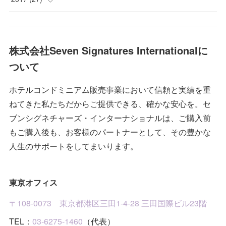
(
2
)
(
1
)
(
1
)
(
1
)
(
5
)
(
1
)
(
1
)
(
8
)
(
2
)
(
2
)
(
1
)
(
3
)
(
2
)
(
1
)
(
4
)
株式会社Seven Signatures Internationalに
(
1
)
ついて
(
1
)
(
3
)
(
2
)
(
3
)
(
4
)
(
1
)
ホテルコンドミニアム販売事業において信頼と実績を重
(
2
)
(
2
)
(
4
)
(
9
)
ねてきた私たちだからご提供できる、確かな安心を。セ
(
1
)
(
3
)
(
3
)
(
2
)
ブンシグネチャーズ・インターナショナルは、ご購入前
もご購入後も、お客様のパートナーとして、その豊かな
(
10
)
(
1
)
(
1
)
人生のサポートをしてまいります。
(
7
)
(
1
)
(
2
)
東京オフィス
(
4
)
(
2
)
〒108-0073 東京都港区三田1-4-28 三田国際ビル23階
(
4
)
TEL：
03-6275-1460
（代表）