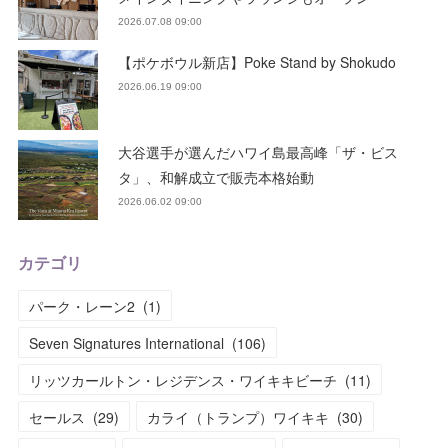
2026.07.08 09:00
【ポケボウル新店】Poke Stand by Shokudo
2026.06.19 09:00
大谷選手が選んだハワイ島最高峰「ザ・ビス
タ」、和解成立で販売本格始動
2026.06.02 09:00
カテゴリ
パーク・レーン2
(
1
)
Seven Signatures International
(
106
)
リッツカールトン・レジデンス・ワイキキビーチ
(
11
)
セールス
(
29
)
カライ（トランプ）ワイキキ
(
30
)