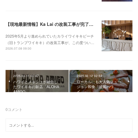
【現地最新情報】Ka Lai の改装工事が完了！ 新メインダイニングやラウンジもオープン
2025年5月より進められていたカライワイキキビーチ
（旧トランプワイキキ）の改装工事が、この度つい…
2026.07.08 09:00
2025.03.11 00:47
2025.02.12 02:53
ハワイとメキシコが融合し
ローカルにも大人気フュー
たワイキキの新店「ALOHA
ジョン和食「波風ハワ
AMIGO」
イ」」
0
コメント