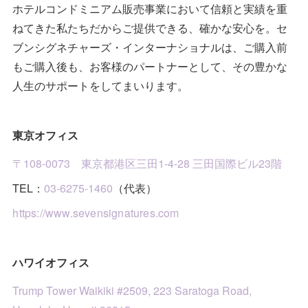
(
1
)
ホテルコンドミニアム販売事業において信頼と実績を重
(
2
)
(
2
)
(
4
)
(
9
)
ねてきた私たちだからご提供できる、確かな安心を。セ
(
1
)
(
3
)
(
3
)
(
2
)
ブンシグネチャーズ・インターナショナルは、ご購入前
もご購入後も、お客様のパートナーとして、その豊かな
(
10
)
(
1
)
(
1
)
人生のサポートをしてまいります。
(
7
)
(
1
)
(
2
)
東京オフィス
(
4
)
(
2
)
〒108-0073 東京都港区三田1-4-28 三田国際ビル23階
(
4
)
TEL：
03-6275-1460
（代表）
(
3
)
https://www.sevensignatures.com
ハワイオフィス
Trump Tower Waikiki #2509, 223 Saratoga Road,