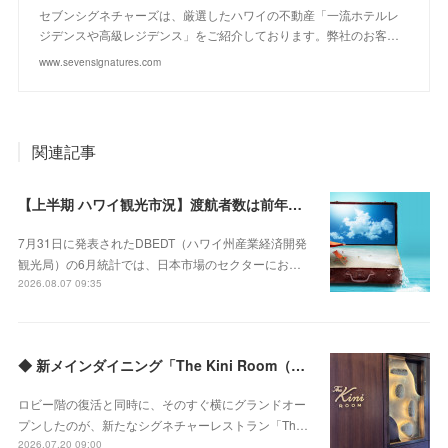
セブンシグネチャーズは、厳選したハワイの不動産「一流ホテルレ
ジデンスや高級レジデンス」をご紹介しております。弊社のお客…
www.sevensignatures.com
関連記事
【上半期 ハワイ観光市況】渡航者数は前年割れも、「量」から「質」への移行が鮮明に
7月31日に発表されたDBEDT（ハワイ州産業経済開発
観光局）の6月統計では、日本市場のセクターにお…
2026.08.07 09:35
◆ 新メインダイニング「The Kini Room（ザ・キニルーム）」のご紹介
ロビー階の復活と同時に、そのすぐ横にグランドオー
プンしたのが、新たなシグネチャーレストラン「Th…
2026.07.20 09:00