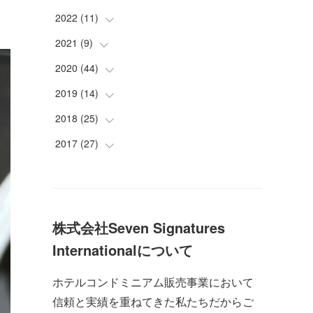
(
2
)
(
2
)
(
2
)
2022
(
11
(
2
)
)
(
2
)
(
2
)
(
2
)
(
2
)
2021
(
9
(
)
2
)
(
2
)
(
2
)
(
2
)
(
1
)
(
1
)
2020
(
44
(
1
)
)
(
2
)
(
3
)
(
2
)
(
1
)
(
2
)
(
1
)
2019
(
14
(
1
)
)
(
2
)
(
3
)
(
3
)
(
1
)
(
2
)
(
3
)
2018
(
25
(
1
)
)
(
1
)
(
1
)
(
2
)
(
1
)
(
5
)
(
1
)
2017
(
27
(
1
)
)
(
2
)
(
1
)
(
1
)
(
1
)
(
5
)
(
1
)
(
1
)
(
8
)
(
2
)
(
2
)
(
1
)
(
3
)
(
2
)
(
1
)
(
4
)
(
1
)
(
1
)
(
3
)
(
2
)
(
3
)
(
4
)
株式会社Seven Signatures
(
1
)
(
2
)
(
2
)
(
4
)
(
9
)
Internationalについて
(
1
)
(
3
)
(
3
)
(
2
)
ホテルコンドミニアム販売事業において
(
10
)
(
1
)
(
1
)
信頼と実績を重ねてきた私たちだからご
(
7
)