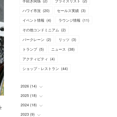
手続き関係
(
2
)
プライスリスト
(
2
)
ハワイ市況
(
20
)
セールス実績
(
3
)
イベント情報
(
4
)
ラウンジ情報
(
11
)
その他コンドミニアム
(
2
)
パークレーン
(
2
)
リッツ
(
3
)
トランプ
(
5
)
ニュース
(
38
)
アクティビティ
(
4
)
ショップ・レストラン
(
44
)
2026
(
14
)
2025
(
18
(
2
)
)
(
2
)
2024
(
18
(
2
)
)
を
(
2
)
(
2
)
2023
(
9
(
)
2
)