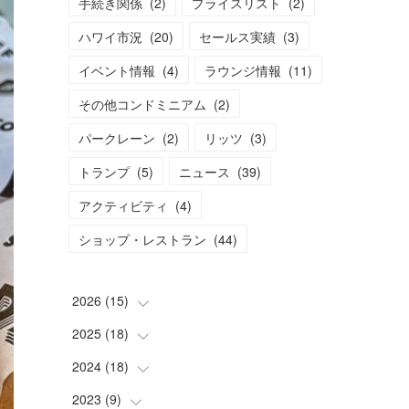
手続き関係
(
2
)
プライスリスト
(
2
)
ハワイ市況
(
20
)
セールス実績
(
3
)
イベント情報
(
4
)
ラウンジ情報
(
11
)
その他コンドミニアム
(
2
)
パークレーン
(
2
)
リッツ
(
3
)
トランプ
(
5
)
ニュース
(
39
)
アクティビティ
(
4
)
ショップ・レストラン
(
44
)
2026
(
15
)
2025
(
18
(
1
)
)
(
2
)
2024
(
18
(
2
)
)
(
2
)
(
2
)
2023
(
9
(
)
2
)