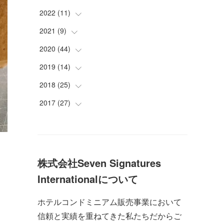
(
2
)
(
2
)
(
2
)
2022
(
11
(
2
)
)
(
2
)
(
2
)
(
2
)
(
2
)
2021
(
9
(
)
2
)
(
2
)
(
2
)
(
2
)
(
1
)
(
1
)
2020
(
44
(
1
)
)
(
2
)
(
3
)
(
2
)
(
1
)
(
2
)
(
1
)
2019
(
14
(
1
)
)
(
2
)
(
2
)
(
3
)
(
3
)
(
1
)
(
2
)
(
3
)
2018
(
25
(
1
)
)
(
1
)
(
1
)
(
2
)
(
1
)
(
5
)
(
1
)
2017
(
27
(
1
)
)
(
2
)
(
1
)
(
1
)
(
1
)
(
5
)
(
1
)
(
1
)
(
8
)
(
2
)
(
2
)
(
1
)
(
3
)
(
2
)
(
1
)
(
4
)
(
1
)
(
1
)
(
3
)
(
2
)
(
3
)
(
4
)
株式会社Seven Signatures
(
1
)
(
2
)
(
2
)
(
4
)
(
9
)
Internationalについて
(
1
)
(
3
)
(
3
)
(
2
)
ホテルコンドミニアム販売事業において
(
10
)
(
1
)
(
1
)
信頼と実績を重ねてきた私たちだからご
(
7
)