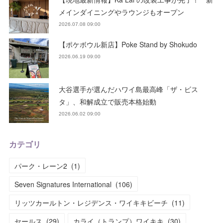
メインダイニングやラウンジもオープン
2026.07.08 09:00
【ポケボウル新店】Poke Stand by Shokudo
2026.06.19 09:00
大谷選手が選んだハワイ島最高峰「ザ・ビス
タ」、和解成立で販売本格始動
2026.06.02 09:00
カテゴリ
パーク・レーン2
(
1
)
Seven Signatures International
(
106
)
リッツカールトン・レジデンス・ワイキキビーチ
(
11
)
セールス
(
29
)
カライ（トランプ）ワイキキ
(
30
)