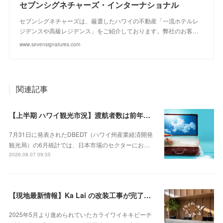
セブンシグネチャーズ・インターナショナル
セブンシグネチャーズは、厳選したハワイの不動産「一流ホテルレ
ジデンスや高級レジデンス」をご紹介しております。弊社のお客…
www.sevensignatures.com
関連記事
【上半期 ハワイ観光市況】渡航者数は前年割れも、「量」から「質」への移行が鮮明に
7月31日に発表されたDBEDT（ハワイ州産業経済開発
観光局）の6月統計では、日本市場のセクターにお…
2026.08.07 09:35
【現地最新情報】Ka Lai の改装工事が完了！ 新メインダイニングやラウンジもオープン
2025年5月より進められていたカライワイキキビーチ