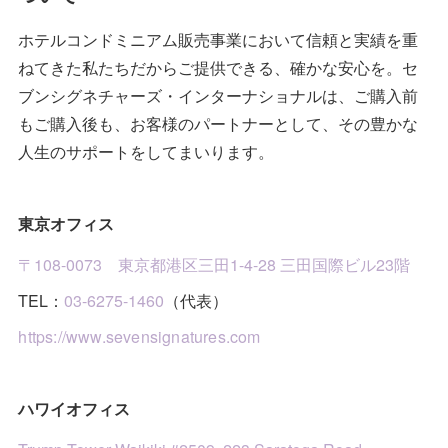
(
1
)
ホテルコンドミニアム販売事業において信頼と実績を重
(
2
)
(
2
)
(
4
)
(
9
)
ねてきた私たちだからご提供できる、確かな安心を。セ
(
1
)
(
3
)
(
3
)
(
2
)
ブンシグネチャーズ・インターナショナルは、ご購入前
もご購入後も、お客様のパートナーとして、その豊かな
(
10
)
(
1
)
(
1
)
人生のサポートをしてまいります。
(
7
)
(
1
)
(
2
)
東京オフィス
(
4
)
(
2
)
〒108-0073 東京都港区三田1-4-28 三田国際ビル23階
(
4
)
TEL：
03-6275-1460
（代表）
(
3
)
https://www.sevensignatures.com
ハワイオフィス