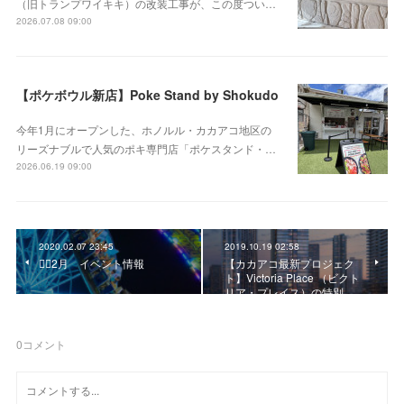
（旧トランプワイキキ）の改装工事が、この度つい…
2026.07.08 09:00
【ポケボウル新店】Poke Stand by Shokudo
今年1月にオープンした、ホノルル・カカアコ地区の
リーズナブルで人気のポキ専門店「ポケスタンド・…
2026.06.19 09:00
2020.02.07 23:45
2019.10.19 02:58
💁‍♀️2月 イベント情報
【カカアコ最新プロジェク
ト】Victoria Place （ビクト
リア・プレイス）の特別…
0
コメント