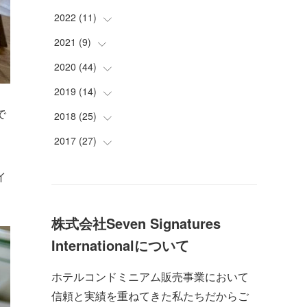
(
2
)
(
2
)
(
2
)
2022
(
11
(
2
)
)
(
2
)
(
2
)
(
2
)
(
2
)
2021
(
9
(
)
2
)
(
2
)
(
2
)
(
2
)
(
1
)
(
1
)
2020
(
44
(
1
)
)
(
2
)
(
3
)
(
2
)
(
1
)
(
2
)
(
1
)
2019
(
14
(
1
)
)
(
2
)
で
(
3
)
(
3
)
(
1
)
(
2
)
(
3
)
2018
(
25
(
1
)
)
(
1
)
(
1
)
(
2
)
(
1
)
(
5
)
(
1
)
2017
(
27
(
1
)
)
、
(
2
)
(
1
)
(
1
)
(
1
)
(
5
)
(
1
)
(
1
)
(
8
)
イ
(
2
)
(
2
)
(
1
)
(
3
)
(
2
)
(
1
)
(
4
)
(
1
)
(
1
)
(
3
)
(
2
)
(
3
)
(
4
)
株式会社Seven Signatures
(
1
)
(
2
)
(
2
)
(
4
)
(
9
)
Internationalについて
(
1
)
(
3
)
(
3
)
(
2
)
ホテルコンドミニアム販売事業において
(
10
)
(
1
)
(
1
)
信頼と実績を重ねてきた私たちだからご
(
7
)