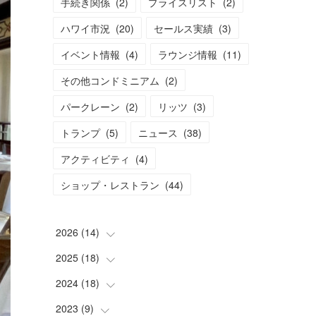
手続き関係
(
2
)
プライスリスト
(
2
)
ハワイ市況
(
20
)
セールス実績
(
3
)
イベント情報
(
4
)
ラウンジ情報
(
11
)
その他コンドミニアム
(
2
)
パークレーン
(
2
)
リッツ
(
3
)
トランプ
(
5
)
ニュース
(
38
)
アクティビティ
(
4
)
ショップ・レストラン
(
44
)
2026
(
14
)
2025
(
18
(
2
)
)
(
2
)
2024
(
18
(
2
)
)
(
2
)
(
2
)
2023
(
9
(
)
2
)